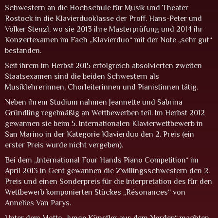
Schwestern an die Hochschule für Musik und Theater
Rostock in die Klavierduoklasse der Proff. Hans-Peter und
Volker Stenzl, wo sie 2013 ihre Masterprüfung und 2014 ihr
Konzertexamen im Fach „Klavierduo“ mit der Note „sehr gut“
bestanden.
Seit ihrem im Herbst 2015 erfolgreich absolvierten zweiten
Staatsexamen sind die beiden Schwestern als
Musiklehrerinnen, Chorleiterinnen und Pianistinnen tätig.
Neben ihrem Studium nahmen Jeannette und Sabrina
Gründling regelmäßig an Wettbewerben teil. Im Herbst 2012
gewannen sie beim 5. Internationalen Klavierwettbewerb in
San Marino in der Kategorie Klavierduo den 2. Preis (ein
erster Preis wurde nicht vergeben).
Bei dem „International Four Hands Piano Competition“ im
April 2013 in Gent gewannen die Zwillingsschwestern den 2.
Preis und einen Sonderpreis für die Interpretation des für den
Wettbewerb komponierten Stückes „Résonances“ von
Annelies Van Parys.
Unter dem Motto „Junge Künstler aus dem Norden“ machten